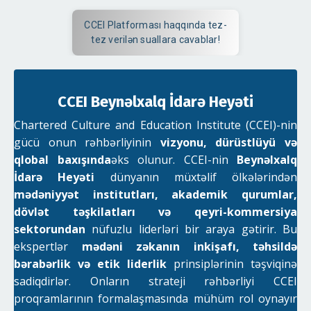
CCEI Platforması haqqında tez-
tez verilən suallara cavablar!
CCEI Beynəlxalq İdarə Heyəti
Chartered Culture and Education Institute (CCEI)-nin
gücü onun rəhbərliyinin
vizyonu, dürüstlüyü və
qlobal baxışında
əks olunur. CCEI-nin
Beynəlxalq
İdarə Heyəti
dünyanın müxtəlif ölkələrindən
mədəniyyət institutları, akademik qurumlar,
dövlət təşkilatları və qeyri-kommersiya
sektorundan
nüfuzlu liderləri bir araya gətirir. Bu
ekspertlər
mədəni zəkanın inkişafı, təhsildə
bərabərlik və etik liderlik
prinsiplərinin təşviqinə
sadiqdirlər. Onların strateji rəhbərliyi CCEI
proqramlarının formalaşmasında mühüm rol oynayır