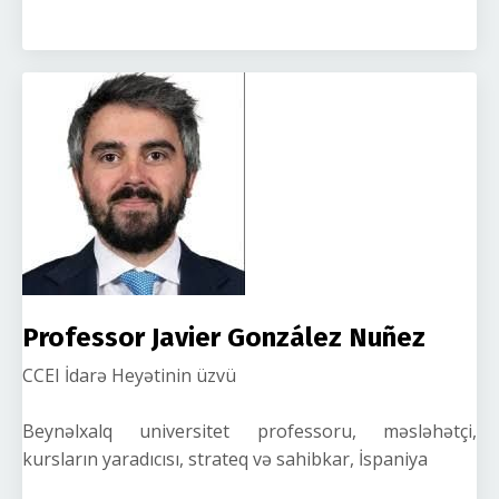
Professor Javier González Nuñez
CCEI İdarə Heyətinin üzvü
Beynəlxalq universitet professoru, məsləhətçi,
kursların yaradıcısı, strateq və sahibkar, İspaniya