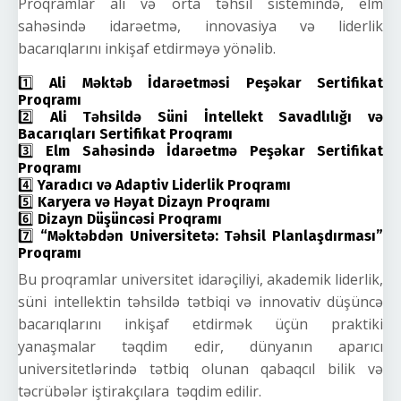
Proqramlar ali və orta təhsil sistemində, elm
sahəsində idarəetmə, innovasiya və liderlik
bacarıqlarını inkişaf etdirməyə yönəlib.
1️⃣
Ali Məktəb İdarəetməsi Peşəkar Sertifikat
Proqramı
2️⃣
Ali Təhsildə Süni İntellekt Savadlılığı və
Bacarıqları Sertifikat Proqramı
3️⃣
Elm Sahəsində İdarəetmə Peşəkar Sertifikat
Proqramı
4️⃣
Yaradıcı və Adaptiv Liderlik Proqramı
5️⃣
Karyera və Həyat Dizayn Proqramı
6️⃣
Dizayn Düşüncəsi Proqramı
7️⃣
“Məktəbdən Universitetə: Təhsil Planlaşdırması”
Proqramı
Bu proqramlar universitet idarəçiliyi, akademik liderlik,
süni intellektin təhsildə tətbiqi və innovativ düşüncə
bacarıqlarını inkişaf etdirmək üçün praktiki
yanaşmalar təqdim edir, dünyanın aparıcı
universitetlərində tətbiq olunan qabaqcıl bilik və
təcrübələr iştirakçılara təqdim edilir.