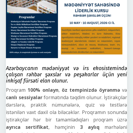
Azərbaycanın mədəniyyət və irs ekosistemində
çalışan rəhbər şəxslər və peşəkarlar üçün yeni
inkişaf fürsəti elan olunur.
Proqram
100% onlayn
,
öz tempinizdə öyrənmə
və
canlı sessiyalar
formatında təqdim olunur. İştirakçılar
dərslərə, praktik nümunələrə, quiz və testlərə
istənilən vaxt daxil ola biləcəklər. Proqramın sonunda
iştirakçılar hər bir tamamladıqları proqram üzrə
ayrıca sertifikat
, həmçinin
3 aylıq
mərhələni