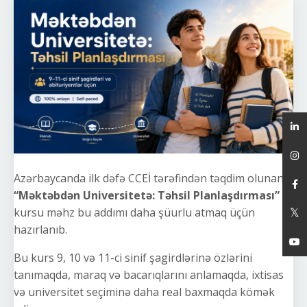
Azərbaycanda ilk dəfə CCEİ tərəfindən təqdim olunan
“Məktəbdən Universitetə: Təhsil Planlaşdırması”
kursu məhz bu addımı daha şüurlu atmaq üçün
hazırlanıb.
Bu kurs 9, 10 və 11-ci sinif şagirdlərinə özlərini
tanımaqda, maraq və bacarıqlarını anlamaqda, ixtisas
və universitet seçiminə daha real baxmaqda kömək