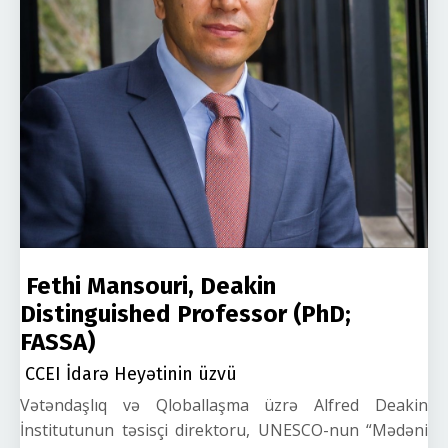
Fethi Mansouri, Deakin
Distinguished Professor (PhD;
FASSA)
CCEI İdarə Heyətinin üzvü
Vətəndaşlıq və Qloballaşma üzrə Alfred Deakin
İnstitutunun təsisçi direktoru, UNESCO-nun “Mədəni