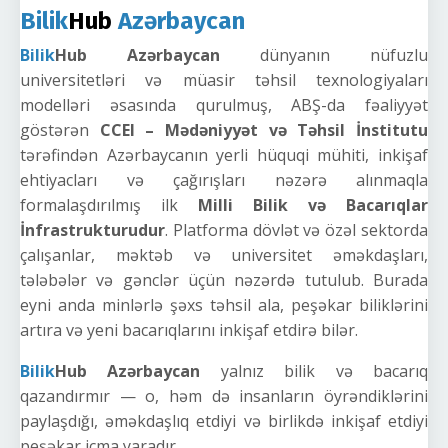
Bilik
Hub
Azərbaycan
Bilik
Hub Azərbaycan
dünyanın nüfuzlu
universitetləri və müasir təhsil texnologiyaları
modelləri əsasında qurulmuş, ABŞ-da fəaliyyət
göstərən
CCEI – Mədəniyyət və Təhsil İnstitutu
tərəfindən Azərbaycanın yerli hüquqi mühiti, inkişaf
ehtiyacları və çağırışları nəzərə alınmaqla
formalaşdırılmış ilk
Milli Bilik və Bacarıqlar
İnfrastrukturudur
. Platforma dövlət və özəl sektorda
çalışanlar, məktəb və universitet əməkdaşları,
tələbələr və gənclər üçün nəzərdə tutulub. Burada
eyni anda minlərlə şəxs təhsil ala, peşəkar biliklərini
artıra və yeni bacarıqlarını inkişaf etdirə bilər.
Bilik
Hub Azərbaycan
yalnız bilik və bacarıq
qazandırmır — o, həm də insanların öyrəndiklərini
paylaşdığı, əməkdaşlıq etdiyi və birlikdə inkişaf etdiyi
peşəkar icma yaradır.