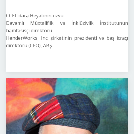
CCEI İdarə Heyətinin üzvü
Davamlı Müxtəliflik və İnklüzivlik İnstitutunun
həmtəsisçi direktoru
HenderWorks, Inc. şirkətinin prezidenti və baş icraçı
direktoru (CEO), ABŞ