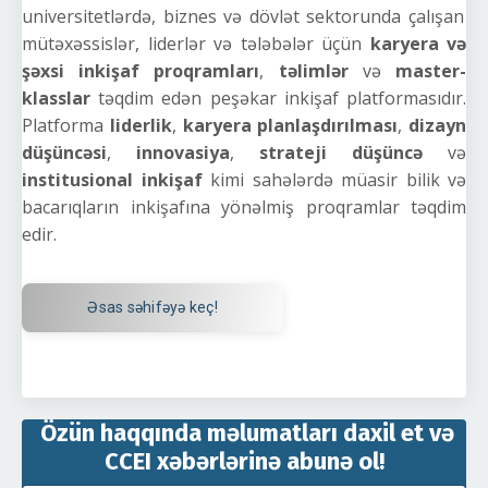
universitetlərdə, biznes və dövlət sektorunda çalışan
mütəxəssislər, liderlər və tələbələr üçün
karyera və
şəxsi inkişaf proqramları
,
təlimlər
və
master-
klasslar
təqdim edən peşəkar inkişaf platformasıdır.
Platforma
liderlik
,
karyera planlaşdırılması
,
dizayn
düşüncəsi
,
innovasiya
,
strateji düşüncə
və
institusional inkişaf
kimi sahələrdə müasir bilik və
bacarıqların inkişafına yönəlmiş proqramlar təqdim
edir.
Əsas səhifəyə keç!
Özün haqqında məlumatları daxil et və
CCEI xəbərlərinə abunə ol!