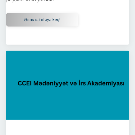
Əsas səhifəyə keç!