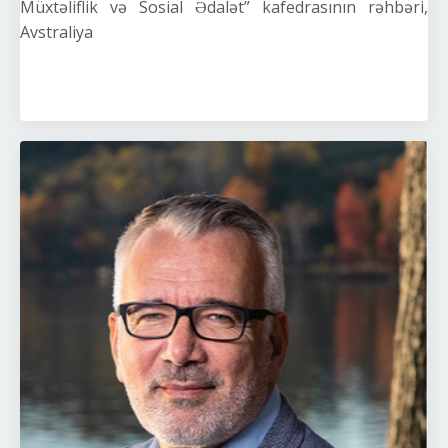
Müxtəliflik və Sosial Ədalət” kafedrasının rəhbəri,
Avstraliya