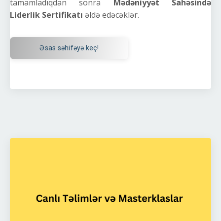
tamamladıqdan sonra
Mədəniyyət Sahəsində
Liderlik Sertifikatı
əldə edəcəklər.
Əsas səhifəyə keç!