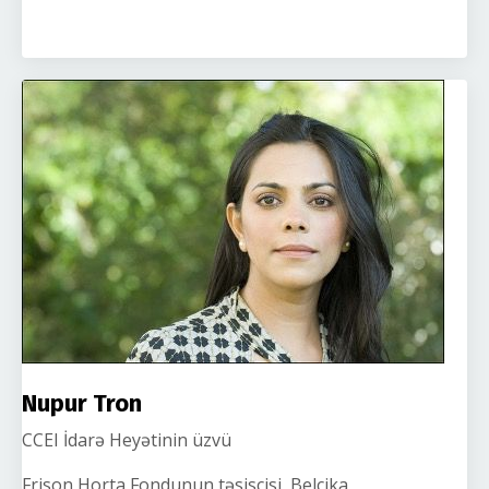
Nupur Tron
CCEI İdarə Heyətinin üzvü
Frison Horta Fondunun təsisçisi, Belçika,