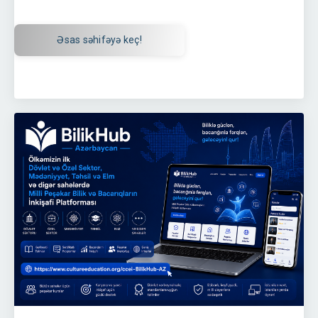
Əsas səhifəyə keç!