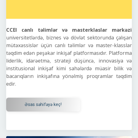
CCEI canlı təlimlər və masterklaslar mərkəzi
universitetlərdə, biznes və dövlət sektorunda çalışan
mütəxəssislər üçün canlı təlimlər və master-klasslar
təqdim edən peşəkar inkişaf platformasıdır. Platforma
liderlik, idarəetmə, strateji düşüncə, innovasiya və
institusional inkişaf kimi sahələrdə müasir bilik və
bacarıqların inkişafına yönəlmiş proqramlar təqdim
edir.
Əsas səhifəyə keç!