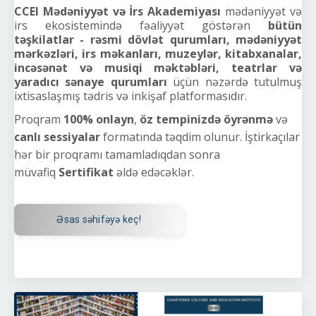
CCEI Mədəniyyət və İrs Akademiyası
mədəniyyət və
irs ekosistemində fəaliyyət göstərən
bütün
təşkilatlar -
rəsmi dövlət qurumları, mədəniyyət
mərkəzləri, irs məkanları, muzeylər, kitabxanalar,
incəsənət və musiqi məktəbləri, teatrlar və
yaradıcı sənaye qurumları
üçün nəzərdə tutulmuş
ixtisaslaşmış tədris və inkişaf platformasıdır.
Proqram
100% onlayn
,
öz tempinizdə öyrənmə
və
canlı sessiyalar
formatında təqdim olunur. İştirkaçılar
hər bir proqramı tamamladıqdan sonra
müvafiq
Sertifikat
əldə edəcəklər.
Əsas səhifəyə keç!