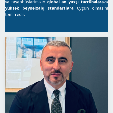
və təşəbbüslərimizin
qlobal ən yaxşı təcrübələrə
və
yüksək beynəlxalq standartlara
uyğun olmasını
təmin edir.