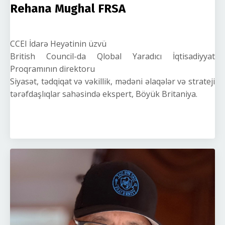
Rehana Mughal FRSA
CCEI İdarə Heyətinin üzvü
British Council-da Qlobal Yaradıcı İqtisadiyyat
Proqramının direktoru
Siyasət, tədqiqat və vəkillik, mədəni əlaqələr və strateji
tərəfdaşlıqlar sahəsində ekspert, Böyük Britaniya.