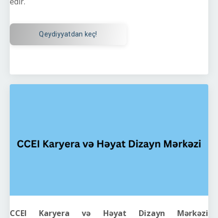
edir.
Qeydiyyatdan keç!
CCEI Karyera və Həyat Dizayn Mərkəzi